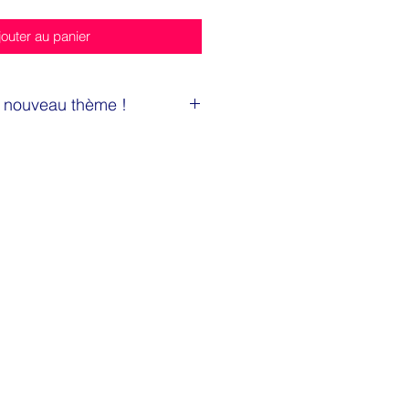
jouter au panier
n nouveau thème !
s aurez la joie de vous régalez
caux! En bocal, à boire ou à
our vous conquérir !