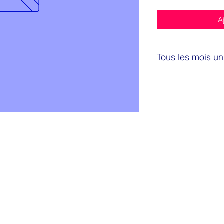
A
Tous les mois u
Au fil de saison vou
avec des produits lo
croquer tout y est p