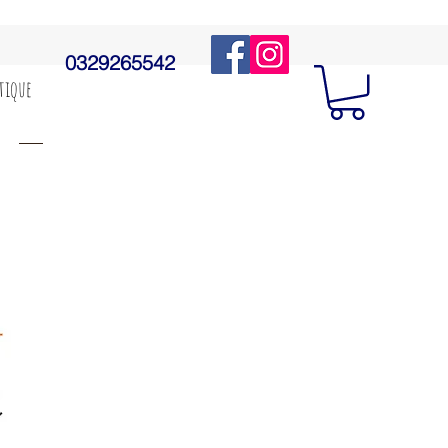
0329265542
utique