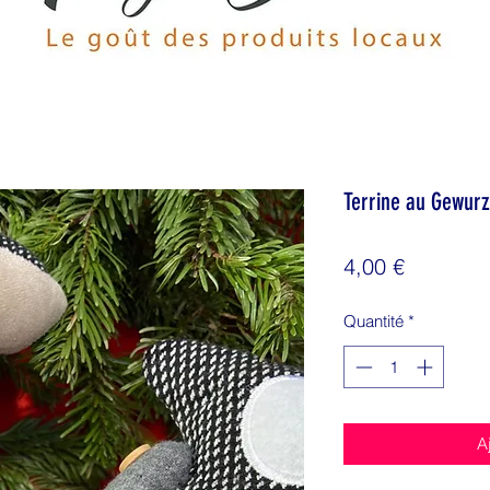
Terrine au Gewur
Prix
4,00 €
Quantité
*
A