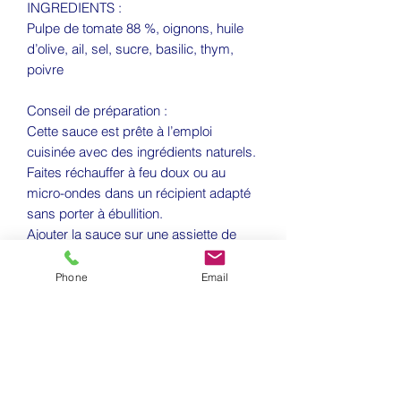
INGREDIENTS :
Pulpe de tomate 88 %, oignons, huile
d’olive, ail, sel, sucre, basilic, thym,
poivre
Conseil de préparation :
Cette sauce est prête à l’emploi
cuisinée avec des ingrédients naturels.
Faites réchauffer à feu doux ou au
micro-ondes dans un récipient adapté
sans porter à ébullition.
Ajouter la sauce sur une assiette de
pâtes ou de riz avec du parmesan râpé
Phone
Email
CONDITIONS DE LIVRAISON
Livraison sous 48H