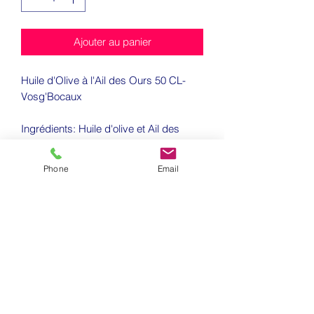
Ajouter au panier
Huile d'Olive à l'Ail des Ours 50 CL-
Vosg'Bocaux
Ingrédients: Huile d'olive et Ail des
Ours
Phone
Email
Conseil d'utilisatin; Sur une assiette de
pâtes ou sur une salade vous
apprécierez la subtilitée de l'Ail des
Ours.
Boutique Le Comptoir - 1