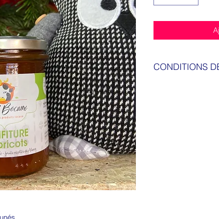
A
CONDITIONS D
Livraison sous 48 H
eunés.