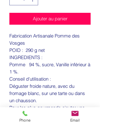
Ajouter au panier
Fabrication Artisanale Pomme des
Vosges
POID : 290 g net
INGREDIENTS :
Pomme 94 %, sucre, Vanille inférieur à
1 %.
Conseil d’utilisation :
Déguster froide nature, avec du
fromage blanc, sur une tarte ou dans
un chausson.
Pour les plus gourmands ajouter une
cuillère de sucre.
Phone
Email
Après ouverture, conserver à +3°C et
consommer rapidement.